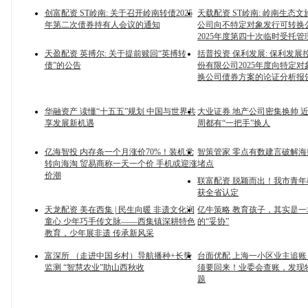
创富配资 ST岭南: 关于召开岭南转债2025
天载配资 ST岭南: 岭南生态
年第二次债券持有人会议的通知
公司向不特定对象发行可转换
2025年度第四十次临时受托
天盈配资 英搏尔: 关于提前赎回“英搏转
括普投资 保利发展: 保利发展
债”的公告
份有限公司2025年度向特定
换公司债券方案的论证分析报
华融资产 读懂“十五五”规划 中国与世界共
大业证券 地产公司密集换帅 
享发展新机遇
周都有“一把手”换人
亿海智投 内存条一个月涨价70%！装机党
智策管家 零点有数建言破解
转向海淘 贸易商称一天一个价 手机或迎涨
堵点
价潮
联富配资 脱颖而出！我市青
获全省认定
天龙配资 美在西集 | 民生向暖 非遗文化润
亿牛策略 教育孩子，其实是一
童心 少年巧手传文脉——西集镇深耕特色
的“妥协”
教育，少年展非遗 传承新风采
富深所 （走进中国乡村）导航播种+长势
台面优配 上海一小区业主追
监测 “智慧农业”助山西秋收
须要回来！业委会查账，发现
题