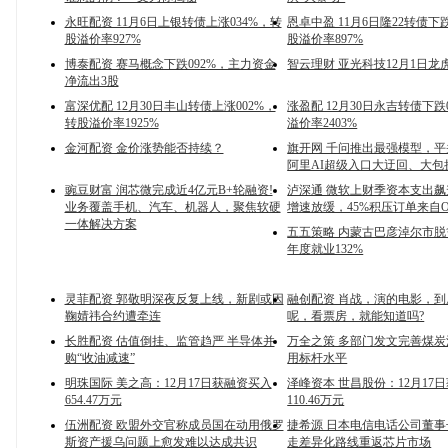
永旺配资 11月6日上银转债上涨034%，转
恩卓中盈 11月6日隆22转债下跌
股溢价率927%
股溢价率897%
博泰配资 赛马概念下跌092%，主力资金
智云理财 亚光科技12月1日龙
净流出3股
富深优配 12月30日丰山转债上涨002%，
涨盈配 12月30日永吉转债下跌
转股溢价率1925%
溢价率2403%
金河配资 金价涨势能否持续？
旗开网 千问推出最强模型，
阿里AI超级入口大迂回、大包
豌豆财富 润芯微完成近4亿元B+轮融资!
泸深通 微软上财季资本支出
业务覆盖手机、汽车、机器人，聚焦软硬
增速放缓，45%积压订单来自Op
一体解决方案
五五策略 内蒙古巴彦淖尔市
年度就业132%
灵菲配资 郭敬明深夜反复上线，新剧或因
融创配资 肖战，演的电影，
鞠婧祎合约遭牵连
呢，看票房，就能知道吗?
长胜配资 估值倒挂、监管趋严 半导体并
万全之策 多部门发文完善煤
购“收油减速”
用标杆水平
明珠国际 美之高：12月17日获融资买入
泽峰资本 世昌股份：12月17
654.47万元
110.46万元
伍洲配资 欧盟外交官称成员国在动用俄罗
捷希源 日本电信电话公司董
斯资产援乌问题上愈发难以达成共识
走差异化路线重返芯片市场