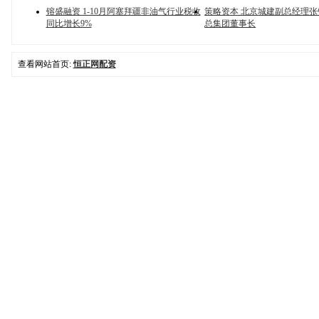
镕盛融资 1-10月阿塞拜疆非油气行业税收
策略资本 北京城建副总经理
同比增长9%
总集团董事长
查看网站首页:
恒正网配资