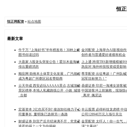
恒正网
恒正网配资
»
站点地图
最新文章
牛千万 “上海好书”半年榜发布！30种上榜
金河配资 上海举办AI影视创
图书你读过吗
创作者与普通爱好者都有机会
大盈家 A股龙头突发公告！霍尔木兹海峡
上上通 跨境TRS新增规模被
传出重磅消息
急应对 海外科技投资或受影响
顺应网 助推本土体育文化发展，广汽领程
尊享配资 出征粤超！广州队喊
成为粤超广州赛区冠名赞助商
冠军目标努力！”
云天华成 西安必玩AAAAA景点,古城顶级
鼎盛证券 印尼一海滩女游客
景区榜单,本地人私藏路线公开_小姚_城墙
中国游客冲上前施救，现场惊
_古都
_离岸_佩尼达
宏基资本 2亿也买不到! 接连卸任格力子公
丰云股票 必得科技龙虎榜 中
司董事长, 董明珠已选择另一条路
公司128940万元入场引关注
财盛证券 剖宫产后月经淋漓不尽，究竟是
金景配资 太吓人！你一生气
谁惹的祸？一文为你揭秘
演“大暴动”