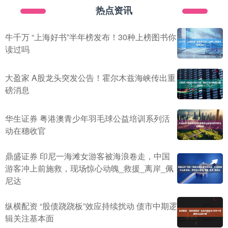
热点资讯
牛千万 “上海好书”半年榜发布！30种上榜图书你
读过吗
大盈家 A股龙头突发公告！霍尔木兹海峡传出重
磅消息
华生证券 粤港澳青少年羽毛球公益培训系列活
动在穗收官
鼎盛证券 印尼一海滩女游客被海浪卷走，中国
游客冲上前施救，现场惊心动魄_救援_离岸_佩
尼达
纵横配资 “股债跷跷板”效应持续扰动 债市中期逻
辑关注基本面