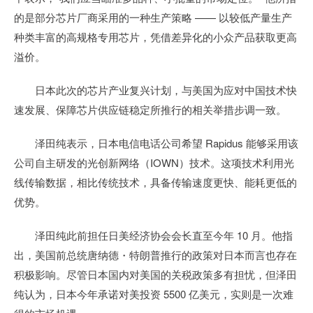
的是部分芯片厂商采用的一种生产策略 —— 以较低产量生产
种类丰富的高规格专用芯片，凭借差异化的小众产品获取更高
溢价。
日本此次的芯片产业复兴计划，与美国为应对中国技术快
速发展、保障芯片供应链稳定所推行的相关举措步调一致。
泽田纯表示，日本电信电话公司希望 Rapidus 能够采用该
公司自主研发的光创新网络（IOWN）技术。这项技术利用光
线传输数据，相比传统技术，具备传输速度更快、能耗更低的
优势。
泽田纯此前担任日美经济协会会长直至今年 10 月。他指
出，美国前总统唐纳德・特朗普推行的政策对日本而言也存在
积极影响。尽管日本国内对美国的关税政策多有担忧，但泽田
纯认为，日本今年承诺对美投资 5500 亿美元，实则是一次难