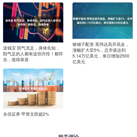
银铺子配资 英伟达高开高走，
送钱宝 阳气充足，身体先知，
涨幅扩大至5%，总市值达到
阳气足的人都有这些共性！都符
5.14万亿美元，单日增加2500
合，值得恭喜
亿美元
永信证券 甲骨文跌超2%
相关评论