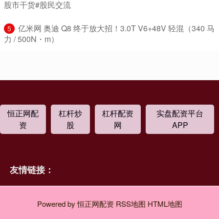
股市干货#股民交流
​亿米网 奥迪 Q8 终于放大招！3.0T V6+48V 轻混（340 马
5
力 / 500N・m）
恒正网配
杠杆炒
杠杆配资
实盘配资平台
资
股
网
APP
友情链接：
Powered by
恒正网配资
RSS地图
HTML地图