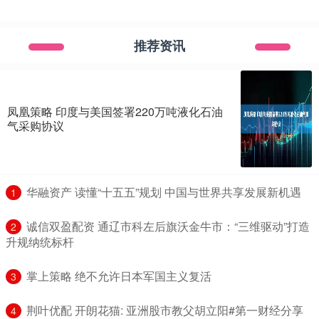
推荐资讯
凤凰策略 印度与美国签署220万吨液化石油
气采购协议
​华融资产 读懂“十五五”规划 中国与世界共享发展新机遇
1
​诚信双盈配资 通辽市科左后旗沃金牛市：“三维驱动”打造
2
升规纳统标杆
​掌上策略 绝不允许日本军国主义复活
3
​荆叶优配 开朗花猫: 亚洲股市教父胡立阳#第一财经分享
4