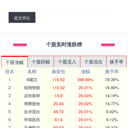
提交评论
个股实时涨跌榜
个股跌幅
个股流入
个股流出
换手率
个股涨幅
排名
名称
最新价
涨幅
换手率
1
N展芯
116.52
396.89%
79.39%
2
锐翔智能
110.02
20.21%
16.80%
3
志特新材
14.8
20.03%
14.18%
4
博腾股份
20.44
20.02%
14.77%
5
近岸蛋白
46.72
20.01%
5.62%
6
毕得医药
61.6
20.01%
6.12%
7
五洲医疗
83.62
20.01%
18.37%