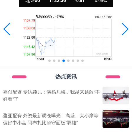
北证50
1122.36
-0.51
-0.05%
热点资讯
嘉创配资 专访颖儿：演杨凡梅，我越来越敢“不
好看”了
盈亚配资 外资最新调仓曝光：高盛、大小摩等
偏好中小盘 阿布扎比坚守面板“双雄”