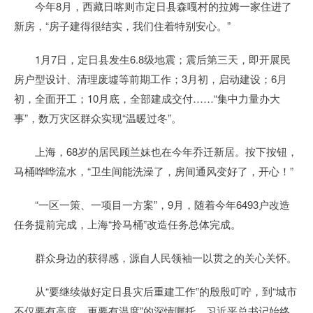
今年8月，西藏日喀则市定日县森嘎村的拉姆一家住进了
新房，“房子建得很结实，我们住着特别安心。”
1月7日，定日县发生6.8级地震；震后第三天，即开展民
房户型设计、清理废墟等前期工作；3月初，启动建设；6月
初，全面开工；10月底，全部建成交付……“集中力量办大
事”，数万灾区群众实现“温暖过冬”。
上海，68岁的居民顾兰妹也在今年乔迁新居。按下按钮，
马桶哗哗流水，“卫生间能洗澡了，房间通风变好了，开心！”
“一区一策、一项目一方案”，9月，随着今年6493户改造
任务提前完成，上海“拎马桶”改造任务总体完成。
群众身边的获得感，源自人民领袖一以贯之的关心关怀。
从“要继续做好定日县灾后重建工作”的殷殷叮咛，到“城市
不仅要有高度，更要有温度”的深情嘱托，习近平总书记始终