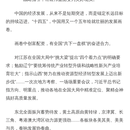
中国的经济发展，从来不是短期突进，而是锚定长远目标
的持续迈进。“十四五”，中国用又一个五年绘就壮丽的发展画
卷。
画卷中创富配资，有全国“共下一盘棋”的奋进合力。
对江苏在全国大局中“挑大梁”提出“四个着力点”的明确要
求；勉励辽宁“要统筹传统产业转型升级和战略性新兴产业培
育壮大”；指示山西“努力在推动资源型经济转型发展上迈出新
步伐”……一次次地方考察、一场场重要会议，习近平总书记
指方向、明重点，推动各地在全国大局中精准定位、聚精会神
搞好高质量发展。
东北全面振兴蓄势待发，黄土高原由黄转绿，京津冀、长
三角、粤港澳大湾区动力源更强劲……各板块各美其美、美美
与共，奏响发展协奏曲。