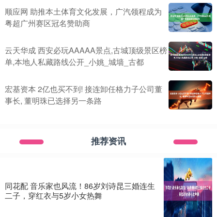
顺应网 助推本土体育文化发展，广汽领程成为
粤超广州赛区冠名赞助商
云天华成 西安必玩AAAAA景点,古城顶级景区榜
单,本地人私藏路线公开_小姚_城墙_古都
宏基资本 2亿也买不到! 接连卸任格力子公司董
事长, 董明珠已选择另一条路
推荐资讯
同花配 音乐家也风流！86岁刘诗昆三婚连生
二子，穿红衣与5岁小女热舞