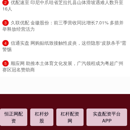
​优配速至 印尼中爪哇省芝拉扎县山体滑坡遇难人数升至
2
16人
​久联优配 金徽股份：前三季营收同比增长7.01% 多措并
3
举释放经营活力
​信通实盘 网购贴纸致接触性皮炎，这些隐形“皮肤杀手”需
4
警惕
​顺应网 助推本土体育文化发展，广汽领程成为粤超广州
5
赛区冠名赞助商
恒正网配
杠杆炒
杠杆配资
实盘配资平台
资
股
网
APP