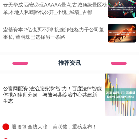
云天华成 西安必玩AAAAA景点,古城顶级景区榜
单,本地人私藏路线公开_小姚_城墙_古都
宏基资本 2亿也买不到! 接连卸任格力子公司董
事长, 董明珠已选择另一条路
推荐资讯
公富网配资 法治服务添“智”力！百度法律智能
体携AI律师分身，与陆河县综治中心共建新
生态
​股腰包 全线大涨！美联储，重磅发布！
1