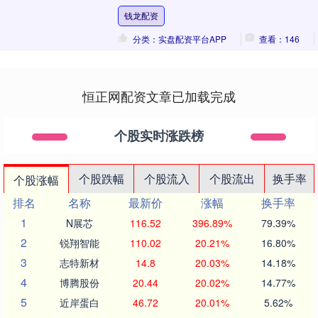
存？公司有铜库存吗？ 电工合金
钱龙配资
（300697.SZ....
分类：实盘配资平台APP
查看：146
恒正网配资文章已加载完成
个股实时涨跌榜
个股跌幅
个股流入
个股流出
换手率
个股涨幅
排名
名称
最新价
涨幅
换手率
1
N展芯
116.52
396.89%
79.39%
2
锐翔智能
110.02
20.21%
16.80%
3
志特新材
14.8
20.03%
14.18%
4
博腾股份
20.44
20.02%
14.77%
5
近岸蛋白
46.72
20.01%
5.62%