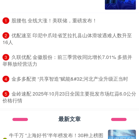
​股腰包 全线大涨！美联储，重磅发布！
1
​优配速至 印尼中爪哇省芝拉扎县山体滑坡遇难人数升至
2
16人
​久联优配 金徽股份：前三季营收同比增长7.01% 多措并
3
举释放经营活力
​金多多配资 “共享智造”赋能&#32;河北产业升级正当时
4
​金岭速配 2025年10月23日全国主要批发市场红蒜6.0公分
5
价格行情
最新文章
牛千万 “上海好书”半年榜发布！30种上榜图