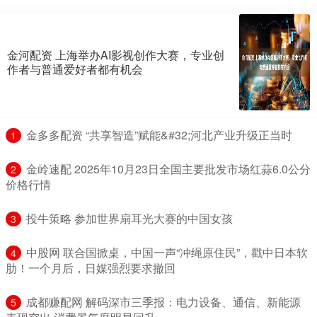
金河配资 上海举办AI影视创作大赛，专业创
作者与普通爱好者都有机会
​金多多配资 “共享智造”赋能&#32;河北产业升级正当时
1
​金岭速配 2025年10月23日全国主要批发市场红蒜6.0公分
2
价格行情
​投牛策略 参加世界扇耳光大赛的中国女孩
3
​中股网 联合国掀桌，中国一声“冲绳原住民”，戳中日本软
4
肋！一个月后，日媒强烈要求撤回
​成都赚配网 解码深市三季报：电力设备、通信、新能源
5