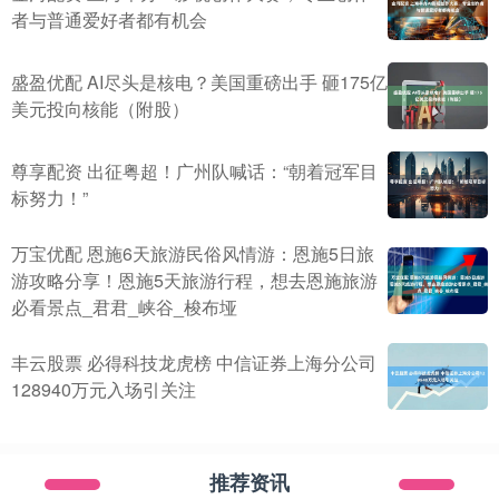
者与普通爱好者都有机会
盛盈优配 AI尽头是核电？美国重磅出手 砸175亿
美元投向核能（附股）
尊享配资 出征粤超！广州队喊话：“朝着冠军目
标努力！”
万宝优配 恩施6天旅游民俗风情游：恩施5日旅
游攻略分享！恩施5天旅游行程，想去恩施旅游
必看景点_君君_峡谷_梭布垭
丰云股票 必得科技龙虎榜 中信证券上海分公司
128940万元入场引关注
推荐资讯